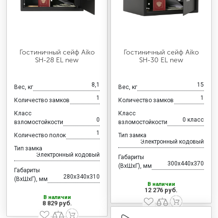
Гостиничный сейф Aiko
Гостиничный сейф Aiko
SH-28 EL new
SH-30 EL new
8,1
15
Вес, кг
Вес, кг
1
1
Количество замков
Количество замков
Класс
Класс
0
0 класс
взломостойкости
взломостойкости
1
Количество полок
Тип замка
Электронный кодовый
Тип замка
Электронный кодовый
Габариты
300x440x370
(ВхШхГ), мм
Габариты
280x340x310
(ВхШхГ), мм
В наличии
12 276 руб.
В наличии
8 829 руб.