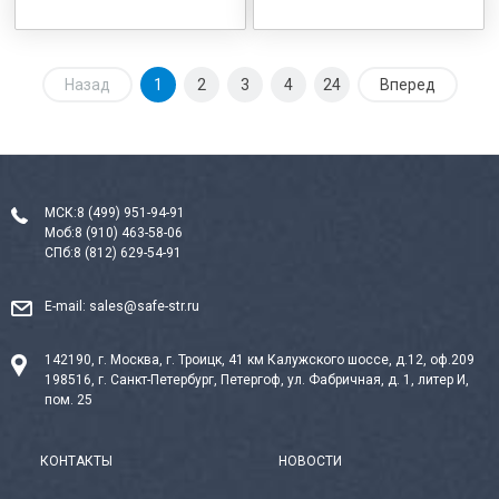
Назад
1
2
3
4
24
Вперед
МСК:
8 (499) 951-94-91
Моб:
8 (910) 463-58-06
СПб:
8 (812) 629-54-91
E-mail:
sales@safe-str.ru
142190, г. Москва, г. Троицк, 41 км Калужского шоссе, д.12, оф.209
198516, г. Санкт-Петербург, Петергоф, ул. Фабричная, д. 1, литер И,
пом. 25
КОНТАКТЫ
НОВОСТИ