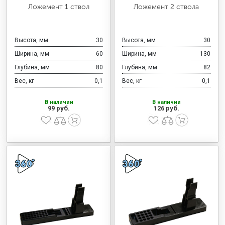
МЕДИЦИНСКАЯ МЕБЕЛЬ
Ложемент 1 ствол
Ложемент 2 ствола
СИСТЕМЫ ХРАНЕНИЯ
Высота, мм
30
Высота, мм
30
Ширина, мм
60
Ширина, мм
130
Глубина, мм
80
Глубина, мм
82
ОФИСНАЯ МЕБЕЛЬ
Вес, кг
0,1
Вес, кг
0,1
В наличии
В наличии
99 руб.
126 руб.
МЕБЕЛЬ ДЛЯ ДОМА
МЕБЕЛЬ ДЛЯ СТОЛОВЫХ
СТАЛЬНЫЕ ДВЕРИ