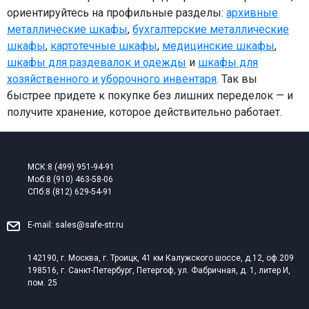
ориентируйтесь на профильные разделы:
архивные
металлические шкафы
,
бухгалтерские металлические
шкафы
,
картотечные шкафы
,
медицинские шкафы
,
шкафы для раздевалок и одежды
и
шкафы для
хозяйственного и уборочного инвентаря
. Так вы
быстрее придете к покупке без лишних переделок — и
получите хранение, которое действительно работает.
МСК:
8 (499) 951-94-91
Моб:
8 (910) 463-58-06
СПб:
8 (812) 629-54-91
E-mail:
sales@safe-str.ru
142190, г. Москва, г. Троицк, 41 км Калужского шоссе, д.12, оф.209
198516, г. Санкт-Петербург, Петергоф, ул. Фабричная, д. 1, литер И,
пом. 25