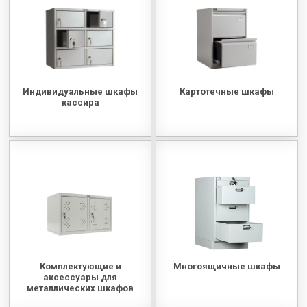
МЕДИЦИНСКАЯ МЕБЕЛЬ
СИСТЕМЫ ХРАНЕНИЯ
Индивидуальные шкафы
Картотечные шкафы
ОФИСНАЯ МЕБЕЛЬ
кассира
МЕБЕЛЬ ДЛЯ ДОМА
МЕБЕЛЬ ДЛЯ СТОЛОВЫХ
СТАЛЬНЫЕ ДВЕРИ
Комплектующие и
Многоящичные шкафы
аксессуары для
металлических шкафов