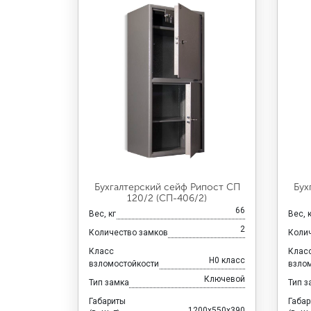
Бухгалтерский сейф Рипост СП
Бух
120/2 (СП-406/2)
66
Вес, кг
Вес, 
2
Количество замков
Коли
Класс
Клас
H0 класс
взломостойкости
взло
Ключевой
Тип замка
Тип з
Габариты
Габа
1200x550x390