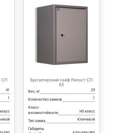
т СП
Бухгалтерский сейф Рипост СП
63
41
29
Вес, кг
1
1
Количество замков
Класс
 класс
H0 класс
взломостойкости
чевой
Ключевой
Тип замка
Габариты
0x380
630x440x480