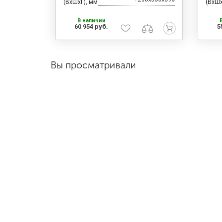
(ВхШхГ), мм
(ВхШх
В наличии
60 954 руб.
5
Вы просматривали