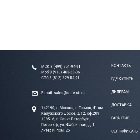
КОНТАКТЫ
МСК:
8 (499) 951-94-91
Моб:
8 (910) 463-58-06
СПб:
8 (812) 629-54-91
ГДЕ КУПИТЬ
ДИЛЕРАМ
E-mail:
sales@safe-str.ru
ДОСТАВКА
142190, г. Москва, г. Троицк, 41 км
Калужского шоссе, д.12, оф.209
ГАРАНТИЯ
198516, г. Санкт-Петербург,
Петергоф, ул. Фабричная, д. 1,
литер И, пом. 25
СЕРТИФИКАТЫ