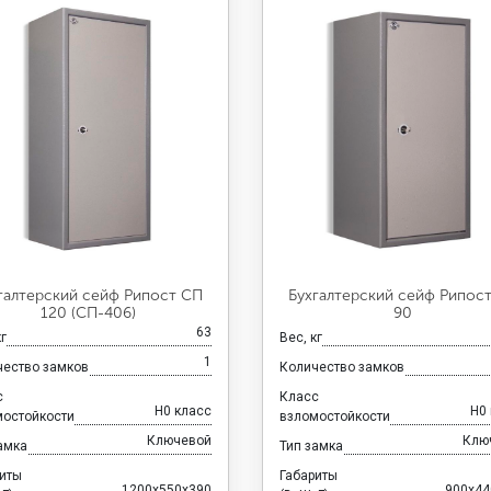
галтерский сейф Рипост СП
Бухгалтерский сейф Рипос
120 (СП-406)
90
63
кг
Вес, кг
1
чество замков
Количество замков
с
Класс
H0 класс
H0
мостойкости
взломостойкости
Ключевой
Клю
амка
Тип замка
риты
Габариты
1200x550x390
900x44