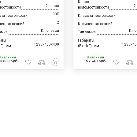
с
Класс
2 класс
2
мостойкости
взломостойкости
30Б
 огнестойкости
Класс огнестойкости
2
чество секций
Количество секций
Ключевой
Клю
амка
Тип замка
риты
Габариты
1235x450x400
1235x45
Г), мм
(ВхШхГ), мм
В наличии
В наличии
3 633 руб.
157 743 руб.