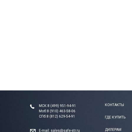
КОНТАКТЫ
МСК:
8 (499) 951-94-91
Моб:
8 (910) 463-58-06
СПб:
8 (812) 629-54-91
ГДЕ КУПИТЬ
ДИЛЕРАМ
E-mail:
sales@safe-str.ru