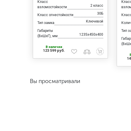
Класс
Клас
2 класс
взломостойкости
взло
30Б
Класс огнестойкости
Класс
Ключевой
Тип замка
Коли
Габариты
Тип з
1235x450x400
(ВхШхГ), мм
Габа
(ВхШх
В наличии
123 599 руб.
14
Вы просматривали