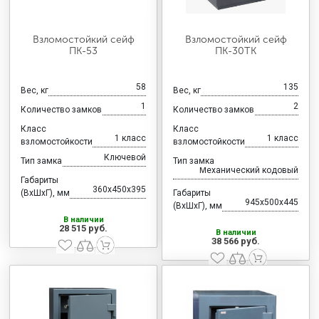
Взломостойкий сейф
Взломостойкий сейф
ПК-53
ПК-30ТК
58
135
Вес, кг
Вес, кг
1
2
Количество замков
Количество замков
Класс
Класс
1 класс
1 класс
взломостойкости
взломостойкости
Ключевой
Тип замка
Тип замка
Механический кодовый
Габариты
360x450x395
(ВхШхГ), мм
Габариты
945x500x445
(ВхШхГ), мм
В наличии
28 515 руб.
В наличии
38 566 руб.