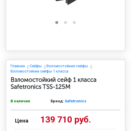
МЕДИЦИНСКАЯ МЕБЕЛЬ
СИСТЕМЫ ХРАНЕНИЯ
ОФИСНАЯ МЕБЕЛЬ
МЕБЕЛЬ ДЛЯ ДОМА
Главная
Сейфы
Взломостойкие сейфы
Взломостойкие сейфы 1 класса
Взломостойкий сейф 1 класса
МЕБЕЛЬ ДЛЯ СТОЛОВЫХ
Safetronics TSS-125M
В наличии
Бренд:
Safetronics
СТАЛЬНЫЕ ДВЕРИ
139 710 руб.
Цена