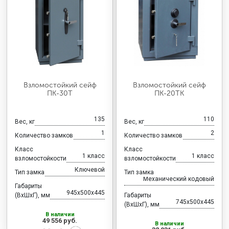
Взломостойкий сейф
Взломостойкий сейф
ПК-30Т
ПК-20ТК
135
110
Вес, кг
Вес, кг
1
2
Количество замков
Количество замков
Класс
Класс
1 класс
1 класс
взломостойкости
взломостойкости
Ключевой
Тип замка
Тип замка
Механический кодовый
Габариты
945x500x445
(ВхШхГ), мм
Габариты
745x500x445
(ВхШхГ), мм
В наличии
49 556 руб.
В наличии