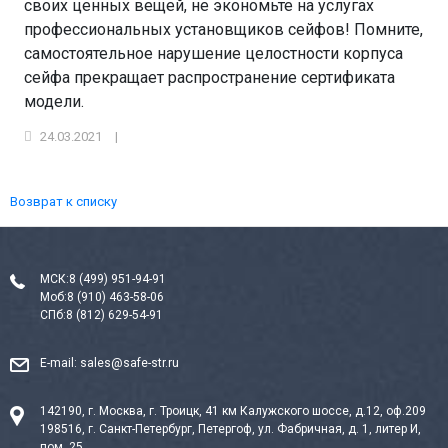
своих ценных вещей, не экономьте на услугах
профессиональных установщиков сейфов! Помните,
самостоятельное нарушение целостности корпуса
сейфа прекращает распространение сертификата
модели.
24.03.2021
|
Возврат к списку
МСК:
8 (499) 951-94-91
Моб:
8 (910) 463-58-06
СПб:
8 (812) 629-54-91
E-mail:
sales@safe-str.ru
142190, г. Москва, г. Троицк, 41 км Калужского шоссе, д.12, оф.209
198516, г. Санкт-Петербург, Петергоф, ул. Фабричная, д. 1, литер И,
пом. 25